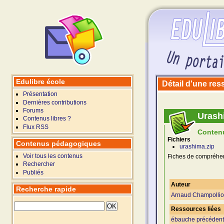
Edulibre école
Détail d'une re
Présentation
Dernières contributions
Forums
Urash
Contenus libres ?
Flux RSS
Conten
Fichiers
Contenus pédagogiques
urashima.zip
Voir tous les contenus
Fiches de compréhen
Rechercher
Publiés
Auteur
Recherche rapide
Arnaud Champolli
Ressources liées
ébauche précéden