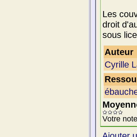
Les couv
droit d'
sous lice
Auteur
Cyrille L
Ressour
ébauche
Moyenne
Votre note
Ajouter 