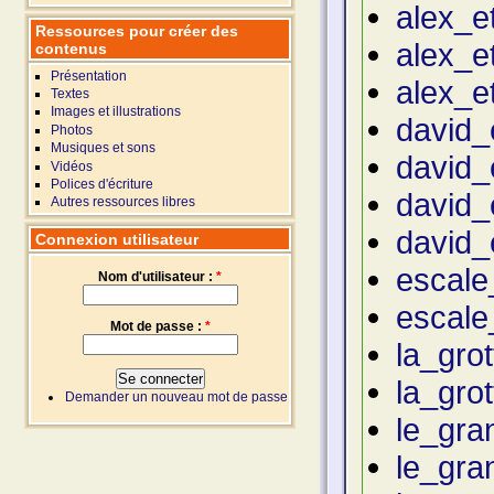
alex_e
Ressources pour créer des
alex_e
contenus
Présentation
alex_e
Textes
Images et illustrations
david_
Photos
Musiques et sons
david_
Vidéos
Polices d'écriture
david_
Autres ressources libres
david_
Connexion utilisateur
escale
Nom d'utilisateur :
*
escale
Mot de passe :
*
la_gro
la_gro
Demander un nouveau mot de passe
le_gra
le_gra