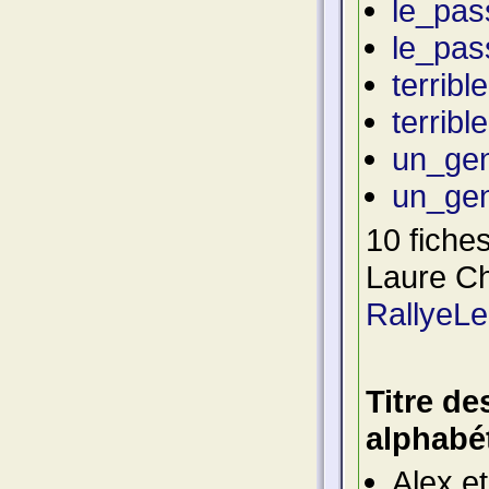
le_pas
le_pas
terrib
terrib
un_gen
un_gen
10 fiches
Laure Cha
RallyeLe
Titre de
alphabé
Alex et