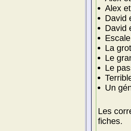
Alex e
David 
David e
Escale
La grot
Le gran
Le pas
Terribl
Un gén
Les corr
fiches.