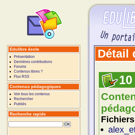
Edulibre école
Détail
Présentation
Dernières contributions
Forums
Contenus libres ?
10
Flux RSS
Contenus pédagogiques
Conte
Voir tous les contenus
Rechercher
Publiés
pédago
Recherche rapide
Fichiers
alex_e