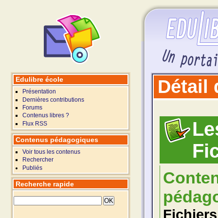
Edulibre école
Détail
Présentation
Dernières contributions
Forums
Contenus libres ?
Les
Flux RSS
Contenus pédagogiques
Fi
Voir tous les contenus
Rechercher
Publiés
Conte
Recherche rapide
pédago
Fichiers