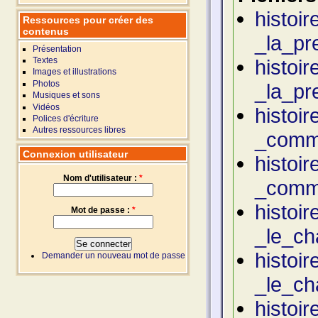
histoi
Ressources pour créer des
contenus
_la_pr
Présentation
histoi
Textes
Images et illustrations
Photos
_la_pr
Musiques et sons
Vidéos
histoi
Polices d'écriture
Autres ressources libres
_comme
Connexion utilisateur
histoi
Nom d'utilisateur :
*
_comme
histoi
Mot de passe :
*
_le_ch
histoi
Demander un nouveau mot de passe
_le_ch
histoi