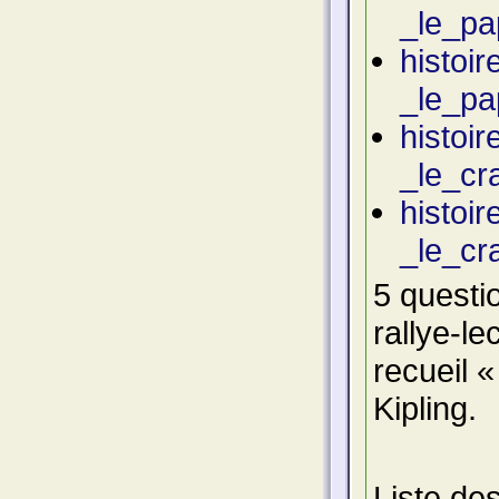
_le_pa
histoi
_le_pa
histoi
_le_cr
histoi
_le_cr
5 questi
rallye-l
recueil 
Kipling.
Liste de