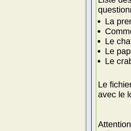
question
La prem
Commen
Le chat
Le papi
Le crab
Le fichie
avec le l
Attention