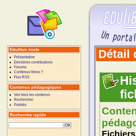
Edulibre école
Détail
Présentation
Dernières contributions
Forums
Contenus libres ?
Hi
Flux RSS
Contenus pédagogiques
fi
Voir tous les contenus
Rechercher
Publiés
Conte
Recherche rapide
pédago
Fichiers