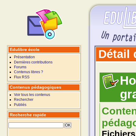
Edulibre école
Détail
Présentation
Dernières contributions
Forums
Contenus libres ?
Ho
Flux RSS
Contenus pédagogiques
gr
Voir tous les contenus
Rechercher
Publiés
Conte
Recherche rapide
pédago
Fichiers