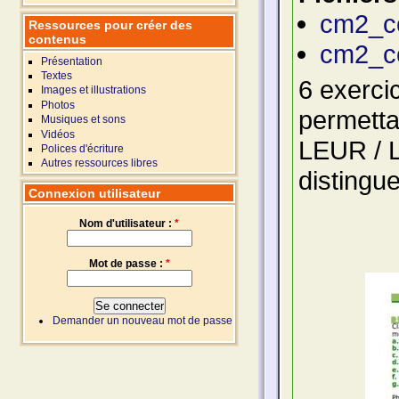
cm2_c
Ressources pour créer des
contenus
cm2_c
Présentation
Textes
6 exerci
Images et illustrations
Photos
permetta
Musiques et sons
Vidéos
LEUR / 
Polices d'écriture
Autres ressources libres
distingu
Connexion utilisateur
Nom d'utilisateur :
*
Mot de passe :
*
Demander un nouveau mot de passe