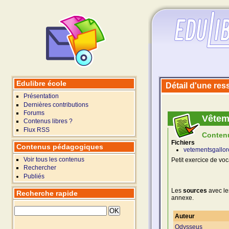
Edulibre école
Détail d'une re
Présentation
Dernières contributions
Forums
Vêtem
Contenus libres ?
Flux RSS
Conten
Fichiers
Contenus pédagogiques
vetementsgallor
Voir tous les contenus
Petit exercice de vo
Rechercher
Publiés
Les
sources
avec le
Recherche rapide
annexe.
Auteur
Odysseus