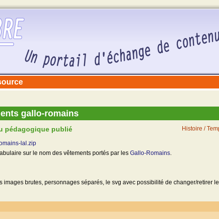
ssource
ents gallo-romains
u pédagogique publié
Histoire / Te
omains-lal.zip
cabulaire sur le nom des vêtements portés par les
Gallo-Romains
.
s images brutes, personnages séparés, le svg avec possibilité de changer/retirer les