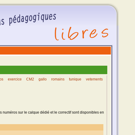
mps
exercice
CM2
gallo
romains
tunique
vetements
 numéros sur le calque dédié et le correctif sont disponibles
en