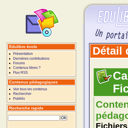
Edulibre école
Détail
Présentation
Dernières contributions
Forums
Contenus libres ?
Ca
Flux RSS
Contenus pédagogiques
Fi
Voir tous les contenus
Rechercher
Publiés
Conte
Recherche rapide
pédago
Fichiers