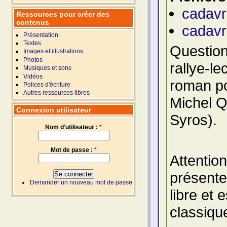
cadavr
Ressources pour créer des
contenus
cadavr
Présentation
Textes
Question
Images et illustrations
Photos
rallye-l
Musiques et sons
Vidéos
roman po
Polices d'écriture
Autres ressources libres
Michel Q
Connexion utilisateur
Syros).
Nom d'utilisateur :
*
Mot de passe :
*
Attention
présente
Demander un nouveau mot de passe
libre et 
classiqu