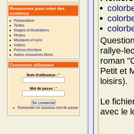
colorb
Ressources pour créer des
contenus
colorbe
Présentation
colorb
Textes
Images et illustrations
Photos
Question
Musiques et sons
Vidéos
rallye-l
Polices d'écriture
Autres ressources libres
roman "C
Connexion utilisateur
Petit et 
Nom d'utilisateur :
*
loisirs).
Mot de passe :
*
Le fichie
Demander un nouveau mot de passe
avec le l