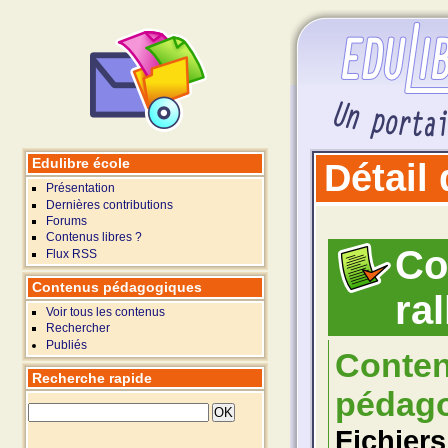
Edulibre école
Détail
Présentation
Dernières contributions
Forums
Contenus libres ?
Co
Flux RSS
Contenus pédagogiques
ral
Voir tous les contenus
Rechercher
Publiés
Conte
Recherche rapide
pédago
Fichiers