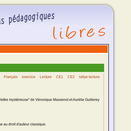
Français
exercice
Lecture
CE1
CE2
rallye-lecture
lettre mystérieuse" de Véronique Massenot et Aurélie Guillerey
se au droit d'auteur classique.