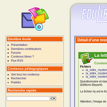
Edulibre école
Détail d'une re
Présentation
Dernières contributions
Forums
La let
Contenus libres ?
Flux RSS
Conten
Fichiers
Contenus pédagogiques
la_lettre_myster
la_lettre_myster
Voir tous les contenus
la_lettre_myster
Rechercher
Questionnaire et rép
Publiés
(éditions Bayard).
Recherche rapide
Le fichier rly est le 
Attention, l'image de