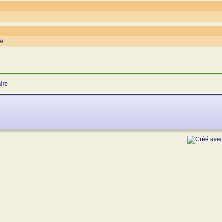
te
ire