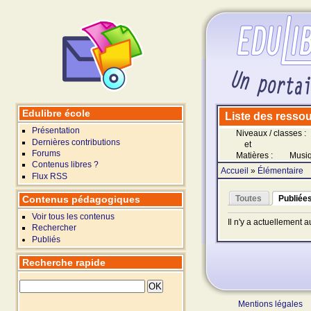
Edulibre école
Liste des ressour
Présentation
Niveaux / classes :
Dernières contributions
et
Forums
Matières :
Musi
Contenus libres ?
Accueil
»
Élémentaire
Flux RSS
Contenus pédagogiques
Toutes
Publiée
Voir tous les contenus
Il n'y a actuellement 
Rechercher
Publiés
Recherche rapide
Mentions légales