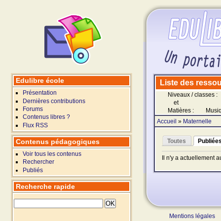
Edulibre école
Liste des ressour
Présentation
Niveaux / classes :
Dernières contributions
et
Forums
Matières :
Musi
Contenus libres ?
Accueil
»
Maternelle
Flux RSS
Contenus pédagogiques
Toutes
Publiée
Voir tous les contenus
Il n'y a actuellement 
Rechercher
Publiés
Recherche rapide
Mentions légales