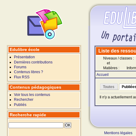
Edulibre école
Liste des ressour
Présentation
Niveaux / classes :
Dernières contributions
et
Forums
Matières :
Infor
Contenus libres ?
Accueil
Flux RSS
Contenus pédagogiques
Toutes
Publiée
Voir tous les contenus
Il n'y a actuellement 
Rechercher
Publiés
Recherche rapide
Mentions légales