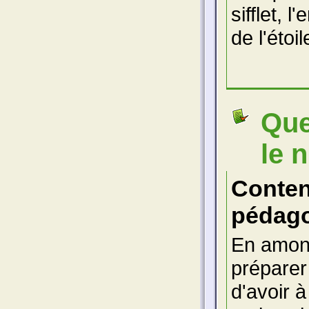
sifflet, 
de l'étoi
Que
le 
Conte
pédago
En amont
préparer
d'avoir à