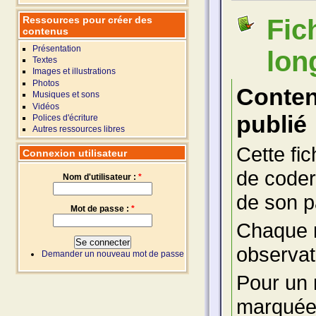
Ressources pour créer des
Fic
contenus
Présentation
lon
Textes
Images et illustrations
Photos
Conte
Musiques et sons
Vidéos
publié
Polices d'écriture
Autres ressources libres
Cette fi
Connexion utilisateur
de coder
Nom d'utilisateur :
*
de son p
Mot de passe :
*
Chaque mi
observat
Demander un nouveau mot de passe
Pour un 
marquées