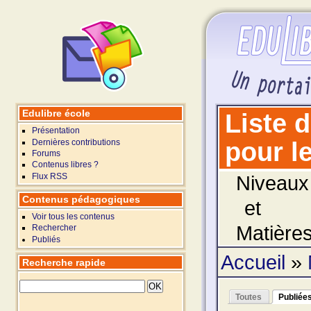
Edulibre école
Liste 
Présentation
Dernières contributions
pour le
Forums
Contenus libres ?
Flux RSS
Niveaux 
Contenus pédagogiques
et
Voir tous les contenus
Matières
Rechercher
Publiés
Accueil
»
Recherche rapide
Toutes
Publiée