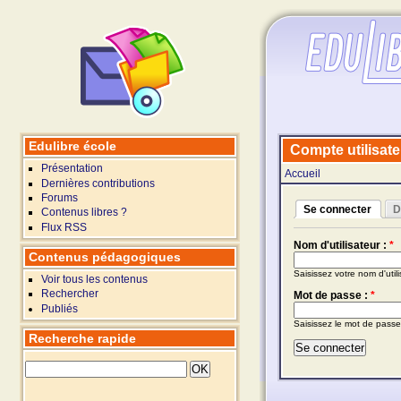
Edulibre école
Compte utilisate
Présentation
Accueil
Dernières contributions
Forums
Se connecter
D
Contenus libres ?
Flux RSS
Nom d'utilisateur :
*
Contenus pédagogiques
Saisissez votre nom d'util
Voir tous les contenus
Rechercher
Mot de passe :
*
Publiés
Saisissez le mot de passe
Recherche rapide