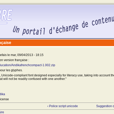
nçaise
fais le mar, 09/04/2013 - 18:15
en version française :
/education/Andikafrenchcompact-1.002.zip
 pour les glyphes.
f, Unicode-compliant font designed especially for literacy use, taking into account t
hat will not be readily confused with one another."
ndika
License
‹ Police script unicode
Suggestion d
ire