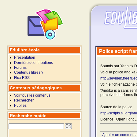
Edulibre école
Police script fra
Présentation
Dernières contributions
Soumis par Yannick De
Forums
Voici la police Andika 
Contenus libres ?
Flux RSS
http://sevmek.free.fr
Voir le fichier attaché
Contenus pédagogiques
"Andika is a sans seri
perceive letterforms t
Voir tous les contenus
Rechercher
Publiés
Source de la police :
http://scripts.sil.org/a
Recherche rapide
Licence : Open Font 
Ajouter un commenta