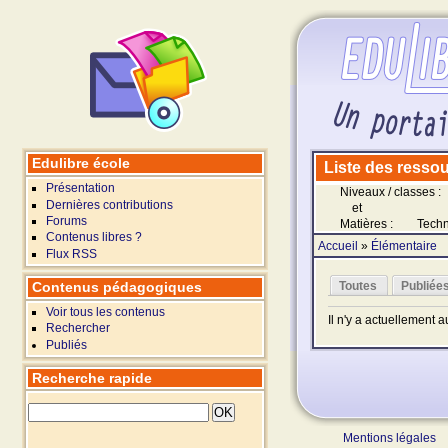
Edulibre école
Liste des ressour
Présentation
Niveaux / classes :
Dernières contributions
et
Forums
Matières :
Techn
Contenus libres ?
Accueil
»
Élémentaire
Flux RSS
Contenus pédagogiques
Toutes
Publiée
Voir tous les contenus
Il n'y a actuellement 
Rechercher
Publiés
Recherche rapide
Mentions légales