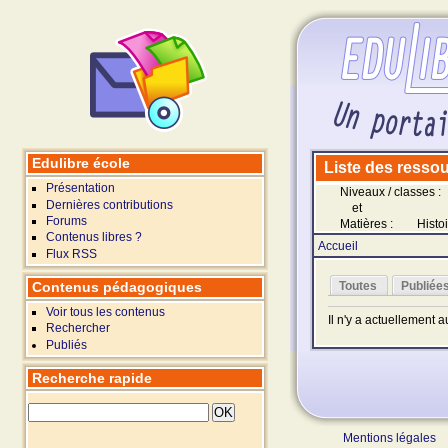
Edulibre école
Liste des ressour
Présentation
Niveaux / classes :
Dernières contributions
et
Forums
Matières :
Histo
Contenus libres ?
Accueil
Flux RSS
Contenus pédagogiques
Toutes
Publiée
Voir tous les contenus
Il n'y a actuellement 
Rechercher
Publiés
Recherche rapide
Mentions légales