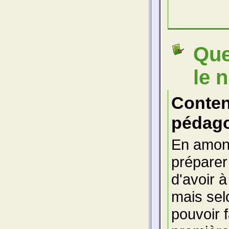
Que
le 
Conte
pédago
En amont
préparer
d'avoir à
mais selo
pouvoir 