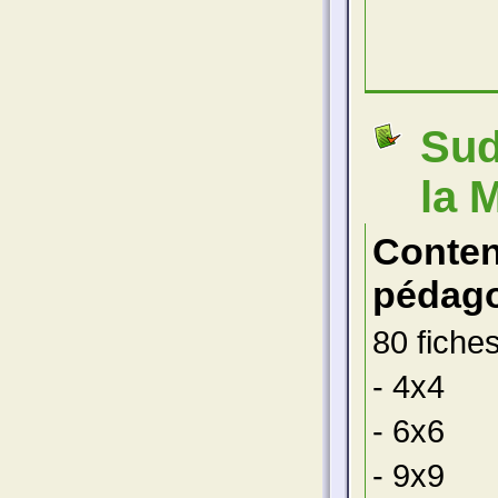
Sud
la 
Conte
pédago
80 fiche
- 4x4
- 6x6
- 9x9