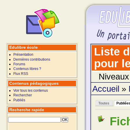
Edulibre école
Liste 
Présentation
Dernières contributions
pour le
Forums
Contenus libres ?
Flux RSS
Niveaux 
Contenus pédagogiques
Accueil
»
Voir tous les contenus
Rechercher
Publiés
Toutes
Publiée
Recherche rapide
Fic