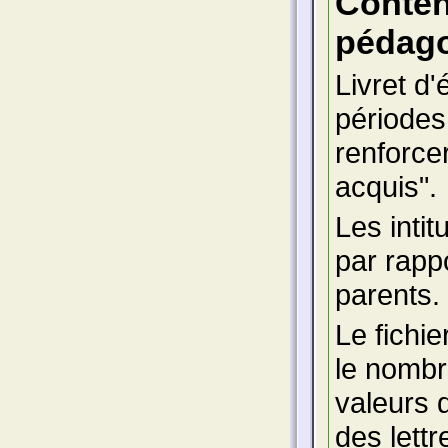
Conte
pédago
Livret d
périodes,
renforcer
acquis".
Les inti
par rapp
parents.
Le fichie
le nombr
valeurs d
des lett