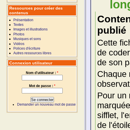
lon
Ressources pour créer des
contenus
Conte
Présentation
Textes
publié
Images et illustrations
Photos
Musiques et sons
Cette fi
Vidéos
Polices d'écriture
de coder
Autres ressources libres
de son p
Connexion utilisateur
Chaque mi
Nom d'utilisateur :
*
observat
Mot de passe :
*
Pour un 
marquées
Demander un nouveau mot de passe
sifflet, 
de l'étoi