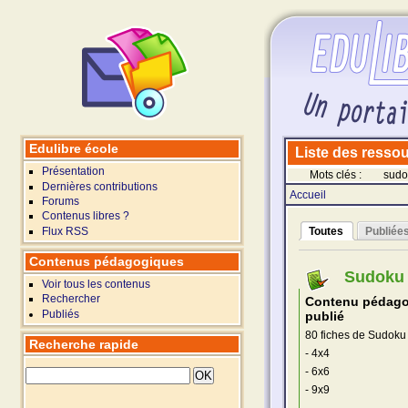
Edulibre école
Liste des ressour
Présentation
Mots clés :
sudo
Dernières contributions
Accueil
Forums
Contenus libres ?
Flux RSS
Toutes
Publiée
Contenus pédagogiques
Sudoku -
Voir tous les contenus
Rechercher
Contenu pédag
Publiés
publié
80 fiches de Sudoku d
Recherche rapide
- 4x4
- 6x6
- 9x9