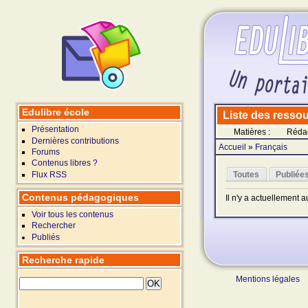
Edulibre école
Liste des ressour
Présentation
Matières :
Réda
Dernières contributions
Accueil
»
Français
Forums
Contenus libres ?
Flux RSS
Toutes
Publiée
Contenus pédagogiques
Il n'y a actuellement 
Voir tous les contenus
Rechercher
Publiés
Recherche rapide
Mentions légales