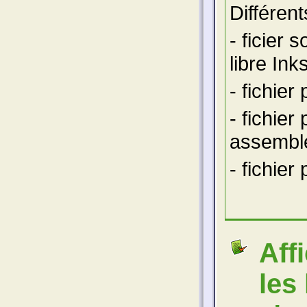
Différen
- ficier 
libre In
- fichier
- fichier
assemble
- fichier
Aff
les