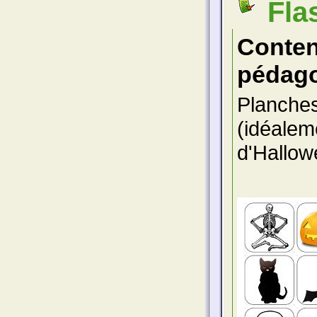
Fla
Conte
pédago
Planches
(idéaleme
d'Hallow