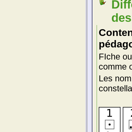
Dif
des
Conte
pédago
FIche ou
comme ou
Les nomb
constella