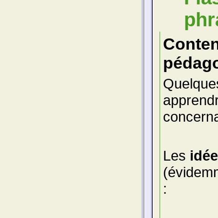
phr
Conte
pédago
Quelques
apprendr
concerna
Les
idé
(évidemm
: