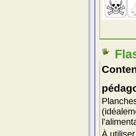
Fla
Conte
pédago
Planches
(idéaleme
l'aliment
À utilise