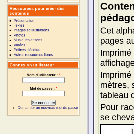
Conte
Ressources pour créer des
contenus
pédago
Présentation
Textes
Cet alph
Images et illustrations
Photos
pages au
Musiques et sons
Vidéos
Imprimé 
Polices d'écriture
Autres ressources libres
affichag
Connexion utilisateur
Imprimé 
Nom d'utilisateur :
*
mètres, 
Mot de passe :
*
tableau 
Pour racc
Demander un nouveau mot de passe
se cheva