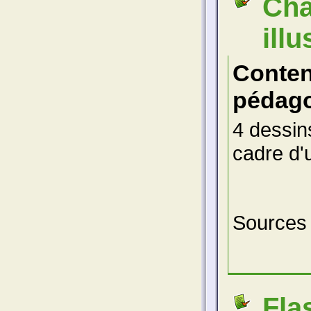
Cha
illu
Conte
pédago
4 dessins
cadre d'
Sources
Fla