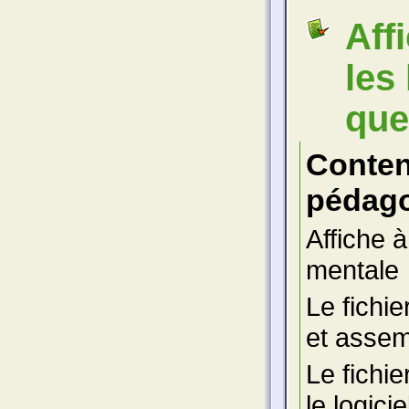
Aff
les
quel
Conte
pédago
Affiche 
mentale
Le fichie
et assem
Le fichie
le logici