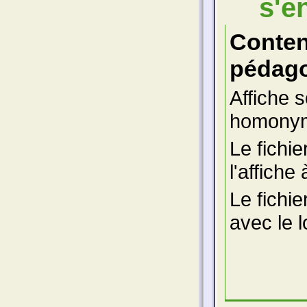
s'e
Conte
pédago
Affiche 
homonym
Le fichie
l'affiche
Le fichie
avec le l