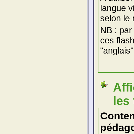
langue v
selon le 
NB : par
ces flas
"anglais"
Aff
les
Conte
pédago