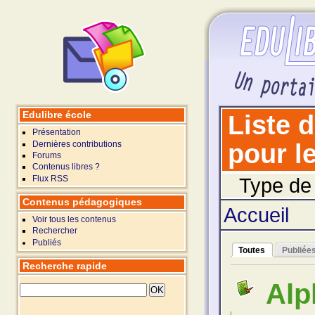
Edulibre école
Liste 
Présentation
Dernières contributions
pour le
Forums
Contenus libres ?
Flux RSS
Type de
Contenus pédagogiques
Accueil
Voir tous les contenus
Rechercher
Publiés
Toutes
Publiée
Recherche rapide
Alp