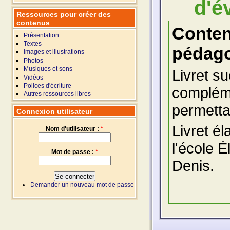
d'é
Ressources pour créer des
contenus
Conte
Présentation
Textes
pédago
Images et illustrations
Photos
Musiques et sons
Livret s
Vidéos
Polices d'écriture
compléme
Autres ressources libres
permetta
Connexion utilisateur
Livret él
Nom d'utilisateur :
*
l'école É
Mot de passe :
*
Denis.
Demander un nouveau mot de passe