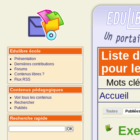
Edulibre école
Liste 
Présentation
Dernières contributions
pour le
Forums
Contenus libres ?
Flux RSS
Mots clé
Contenus pédagogiques
Accueil
Voir tous les contenus
Rechercher
Publiés
Toutes
Publiée
Recherche rapide
Exe