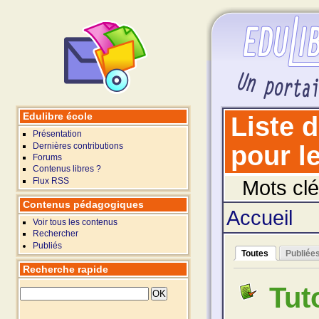
Edulibre école
Liste 
Présentation
Dernières contributions
pour le
Forums
Contenus libres ?
Flux RSS
Mots clé
Contenus pédagogiques
Accueil
Voir tous les contenus
Rechercher
Publiés
Toutes
Publiée
Recherche rapide
Tut