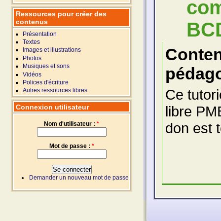
com
Ressources pour créer des
contenus
BC
Présentation
Textes
Conte
Images et illustrations
Photos
Musiques et sons
pédago
Vidéos
Polices d'écriture
Ce tutori
Autres ressources libres
Connexion utilisateur
libre PM
don est 
Nom d'utilisateur :
*
Mot de passe :
*
Demander un nouveau mot de passe