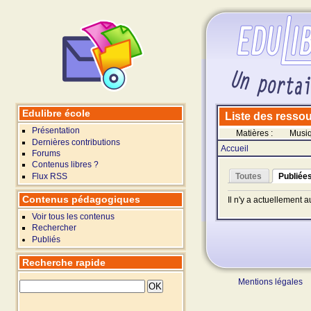
Edulibre école
Liste des ressour
Présentation
Matières :
Musi
Dernières contributions
Accueil
Forums
Contenus libres ?
Flux RSS
Toutes
Publiée
Contenus pédagogiques
Il n'y a actuellement 
Voir tous les contenus
Rechercher
Publiés
Recherche rapide
Mentions légales