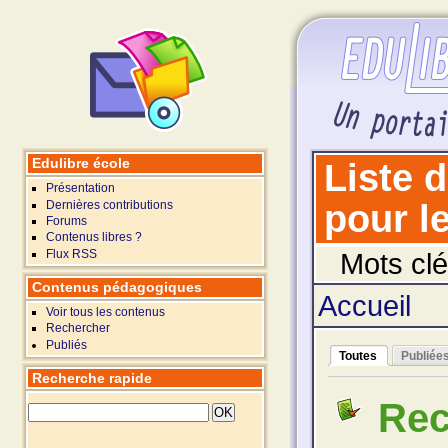
Edulibre école
Liste 
Présentation
Dernières contributions
pour le
Forums
Contenus libres ?
Flux RSS
Mots clé
Contenus pédagogiques
Accueil
Voir tous les contenus
Rechercher
Publiés
Toutes
Publiée
Recherche rapide
Rec