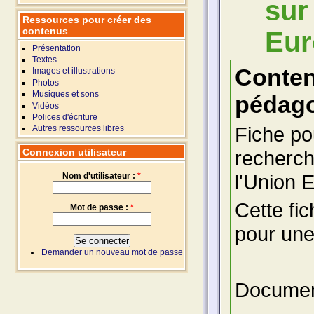
sur
Ressources pour créer des
contenus
Eur
Présentation
Textes
Conte
Images et illustrations
Photos
Musiques et sons
pédago
Vidéos
Polices d'écriture
Fiche po
Autres ressources libres
Connexion utilisateur
recherch
l'Union 
Nom d'utilisateur :
*
Cette fic
Mot de passe :
*
pour une
Demander un nouveau mot de passe
Document