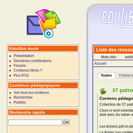
Edulibre école
Liste des ressour
Présentation
Mots clés :
soli
Dernières contributions
Accueil
Forums
Contenus libres ?
Flux RSS
Toutes
Publiée
Contenus pédagogiques
37 patr
Voir tous les contenus
Rechercher
Contenu pédago
Publiés
Collection de 37 pat
Ceux-ci sont volontai
Recherche rapide
aisé avec du ruban a
Les fichiers pdf et o
Le fichier svg contie