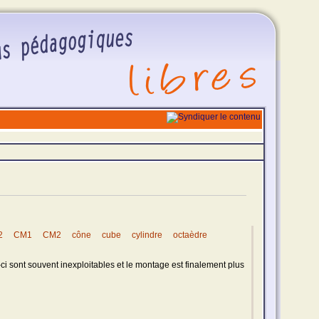
2
CM1
CM2
cône
cube
cylindre
octaèdre
-ci sont souvent inexploitables et le montage est finalement plus