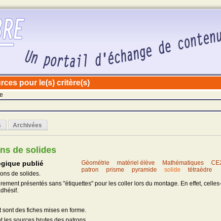
ces pour le(s) critère(s)
de
s
Archivées
ons de solides
gique publié
Géométrie
matériel élève
Mathématiques
CE
patron
prisme
pyramide
solide
tétraèdre
rons de solides.
rement présentés sans "étiquettes" pour les coller lors du montage. En effet, celles
dhésif.
dt sont des fiches mises en forme.
nt les sources brutes des patrons.