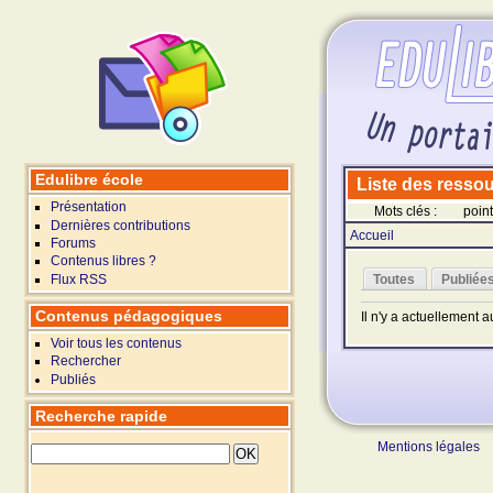
Edulibre école
Liste des ressour
Présentation
Mots clés :
point
Dernières contributions
Accueil
Forums
Contenus libres ?
Flux RSS
Toutes
Publiée
Contenus pédagogiques
Il n'y a actuellement 
Voir tous les contenus
Rechercher
Publiés
Recherche rapide
Mentions légales