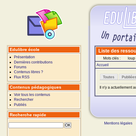
Edulibre école
Liste des ressour
Présentation
Mots clés :
loup
Dernières contributions
Accueil
Forums
Contenus libres ?
Flux RSS
Toutes
Publiée
Contenus pédagogiques
Il n'y a actuellement 
Voir tous les contenus
Rechercher
Publiés
Recherche rapide
Mentions légales