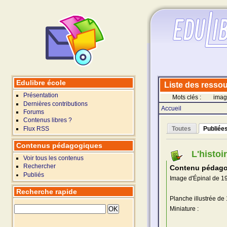
Edulibre école
Liste des ressour
Présentation
Mots clés :
imag
Dernières contributions
Accueil
Forums
Contenus libres ?
Flux RSS
Toutes
Publiée
Contenus pédagogiques
L'histoi
Voir tous les contenus
Rechercher
Contenu pédago
Publiés
Image d'Épinal de 190
Recherche rapide
Planche illustrée de 
Miniature :