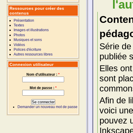
l'a
Ressources pour créer des
contenus
Conte
Présentation
Textes
pédago
Images et illustrations
Photos
Musiques et sons
Série de
Vidéos
Polices d'écriture
publiée s
Autres ressources libres
Connexion utilisateur
Elles ont
Nom d'utilisateur :
*
sont pla
commons
Mot de passe :
*
Afin de 
Demander un nouveau mot de passe
voici un
pouvez ut
Inkscape