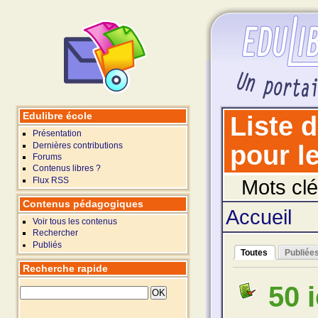
Edulibre école
Liste 
Présentation
Dernières contributions
pour le
Forums
Contenus libres ?
Flux RSS
Mots clé
Contenus pédagogiques
Accueil
Voir tous les contenus
Rechercher
Publiés
Toutes
Publiée
Recherche rapide
50 