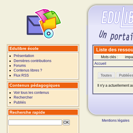
Edulibre école
Liste des ressour
Présentation
Mots clés :
impar
Dernières contributions
Accueil
Forums
Contenus libres ?
Flux RSS
Toutes
Publiée
Contenus pédagogiques
Il n'y a actuellement 
Voir tous les contenus
Rechercher
Publiés
Recherche rapide
Mentions légales