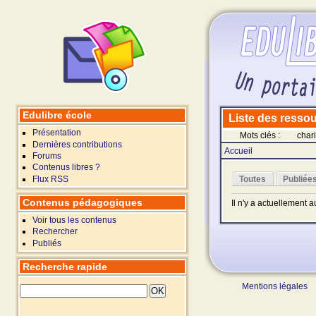
Edulibre école
Liste des ressour
Présentation
Mots clés :
chari
Dernières contributions
Accueil
Forums
Contenus libres ?
Flux RSS
Toutes
Publiée
Contenus pédagogiques
Il n'y a actuellement 
Voir tous les contenus
Rechercher
Publiés
Recherche rapide
Mentions légales