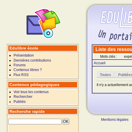
Edulibre école
Liste des ressour
Présentation
Mots clés :
expé
Dernières contributions
Accueil
Forums
Contenus libres ?
Flux RSS
Toutes
Publiée
Contenus pédagogiques
Il n'y a actuellement 
Voir tous les contenus
Rechercher
Publiés
Recherche rapide
Mentions légales