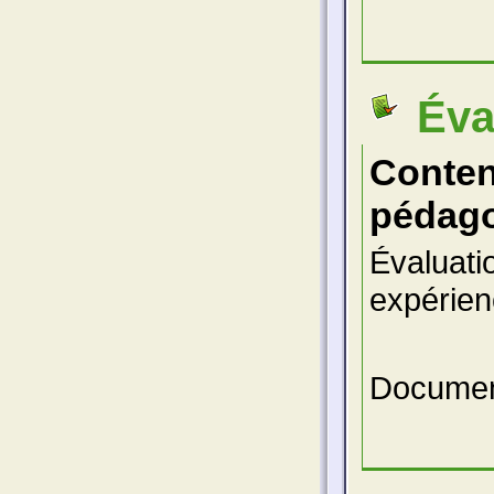
Éva
Conte
pédago
Évaluati
expérien
Documen