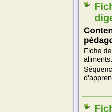
Fic
dig
Conte
pédago
Fiche de
aliments
Séquenc
d'appren
Fic