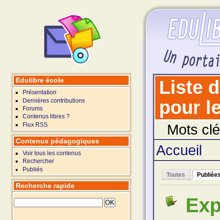
Edulibre école
Liste 
Présentation
Dernières contributions
pour le
Forums
Contenus libres ?
Flux RSS
Mots clé
Contenus pédagogiques
Accueil
Voir tous les contenus
Rechercher
Publiés
Toutes
Publiée
Recherche rapide
Exp