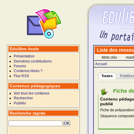
Edulibre école
Liste des ressour
Présentation
Mots clés :
mast
Dernières contributions
Accueil
Forums
Contenus libres ?
Flux RSS
Toutes
Publiée
Contenus pédagogiques
Fiche de
Voir tous les contenus
Rechercher
Contenu pédag
Publiés
publié
Fiche de préparation 
Recherche rapide
Séquence composée 