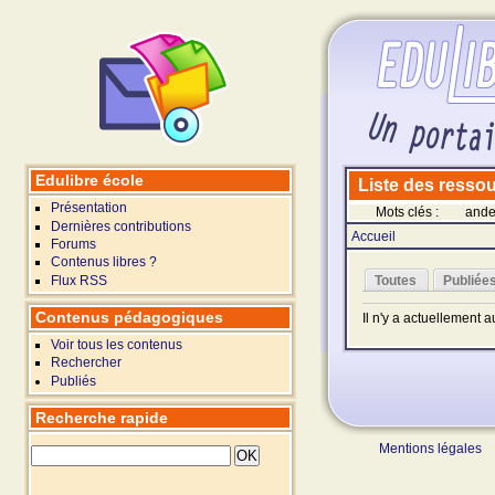
Edulibre école
Liste des ressour
Présentation
Mots clés :
ande
Dernières contributions
Accueil
Forums
Contenus libres ?
Flux RSS
Toutes
Publiée
Contenus pédagogiques
Il n'y a actuellement 
Voir tous les contenus
Rechercher
Publiés
Recherche rapide
Mentions légales