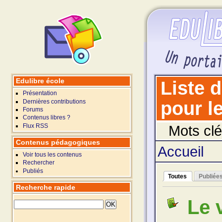
Edulibre école
Liste 
Présentation
Dernières contributions
pour le
Forums
Contenus libres ?
Flux RSS
Mots clé
Contenus pédagogiques
Accueil
Voir tous les contenus
Rechercher
Publiés
Toutes
Publiée
Recherche rapide
Le 