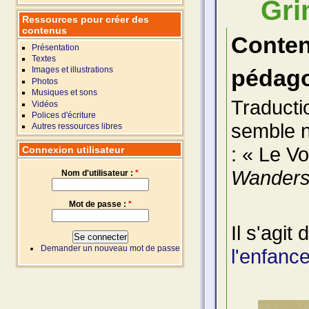
Gr
Ressources pour créer des
contenus
Conte
Présentation
Textes
pédago
Images et illustrations
Photos
Musiques et sons
Traducti
Vidéos
Polices d'écriture
semble n'
Autres ressources libres
: « Le V
Connexion utilisateur
Wanders
Nom d'utilisateur :
*
Mot de passe :
*
Il s'agit
Demander un nouveau mot de passe
l'enfanc