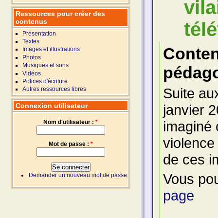
vil
Ressources pour créer des
contenus
tél
Présentation
Textes
Conte
Images et illustrations
Photos
Musiques et sons
pédago
Vidéos
Polices d'écriture
Suite au
Autres ressources libres
Connexion utilisateur
janvier 
imaginé c
Nom d'utilisateur :
*
violence
Mot de passe :
*
de ces i
Vous pou
Demander un nouveau mot de passe
page