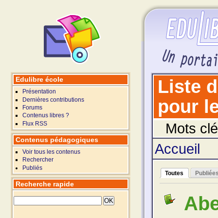
Edulibre école
Liste 
Présentation
Dernières contributions
pour le
Forums
Contenus libres ?
Flux RSS
Mots clé
Contenus pédagogiques
Accueil
Voir tous les contenus
Rechercher
Publiés
Toutes
Publiée
Recherche rapide
Abe