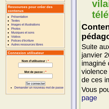
vil
Ressources pour créer des
contenus
tél
Présentation
Textes
Conte
Images et illustrations
Photos
Musiques et sons
pédago
Vidéos
Polices d'écriture
Suite au
Autres ressources libres
Connexion utilisateur
janvier 
imaginé c
Nom d'utilisateur :
*
violence
Mot de passe :
*
de ces i
Vous pou
Demander un nouveau mot de passe
page