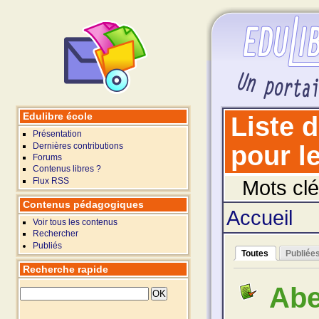
Edulibre école
Liste 
Présentation
Dernières contributions
pour le
Forums
Contenus libres ?
Flux RSS
Mots clé
Contenus pédagogiques
Accueil
Voir tous les contenus
Rechercher
Publiés
Toutes
Publiée
Recherche rapide
Abe