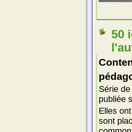
50 
l'a
Conte
pédago
Série de
publiée s
Elles ont
sont pla
commons