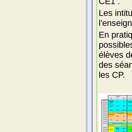
CE1 .
Les intit
l’enseig
En prati
possible
élèves d
des séan
les CP.