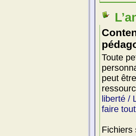
L’a
Conte
pédago
Toute pet
personn
peut être
ressourc
liberté /
faire tou
Fichiers