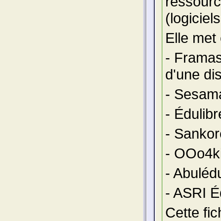
ressourc
(logiciel
Elle met
- Framaso
d'une di
- Sesam
- Édulib
- Sankor
- OOo4k
- Abuléd
- ASRI É
Cette fi