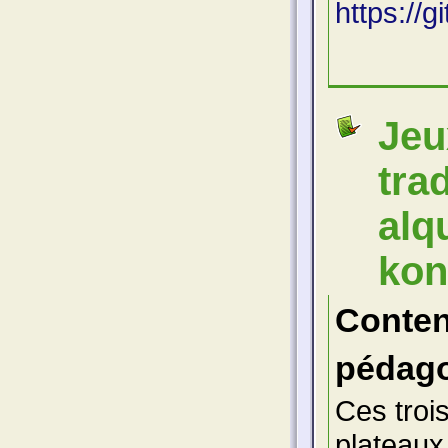
https://
Jeu
tra
alq
ko
Conte
pédago
Ces trois
plateaux