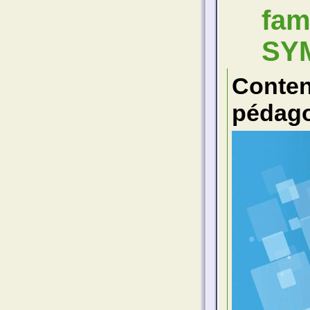
fam
SYM
Conte
pédago