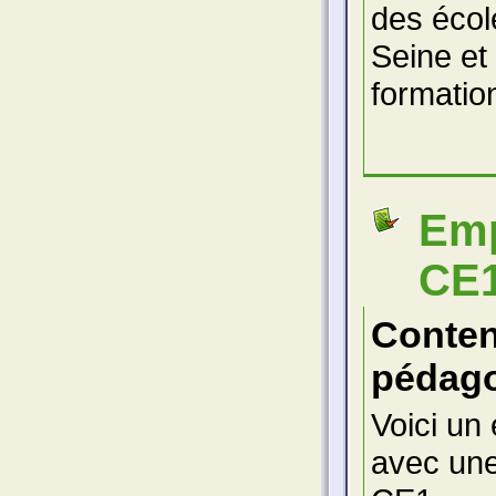
des écol
Seine et
formatio
Emp
CE
Conte
pédago
Voici un 
avec une