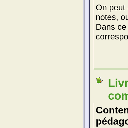
On peut a
notes, o
Dans ce 
correspo
Liv
com
Conte
pédago