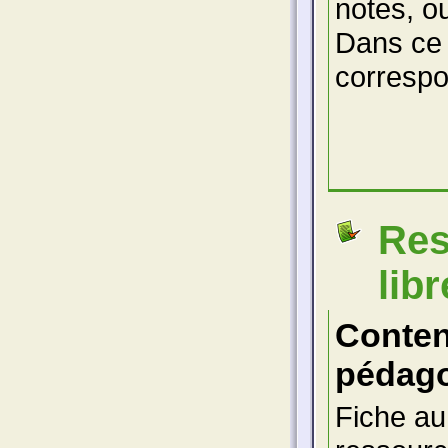
notes, o
Dans ce 
correspo
Res
lib
Conte
pédago
Fiche au