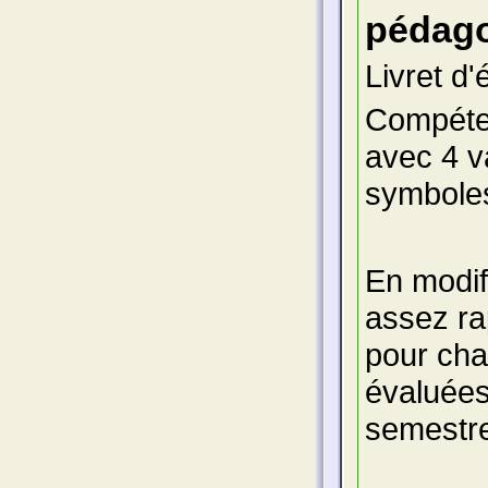
pédago
Livret d
Compéten
avec 4 v
symboles
En modifi
assez ra
pour cha
évaluées
semestre