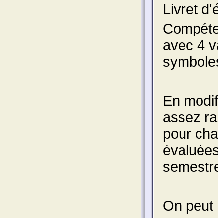
Livret d'
Compéten
avec 4 v
symboles
En modifi
assez ra
pour cha
évaluées
semestre
On peut a