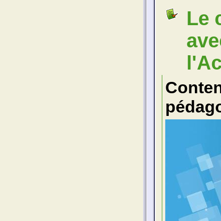
Le 
ave
l'A
Conte
pédago