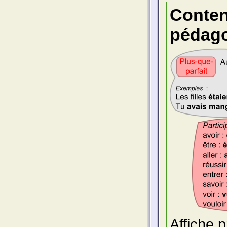
Conte
pédago
Affiche 