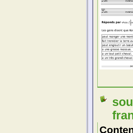
sou
fra
Conte