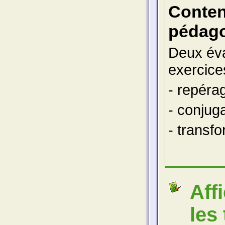
Conte
pédago
Deux éva
exercice
- repéra
- conjug
- transf
Aff
les