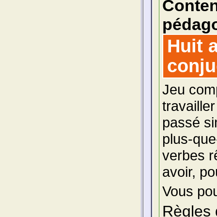
Conte
pédago
Huit 
conju
Jeu comp
travaille
passé si
plus-que-
verbes rê
avoir, po
Vous pou
Règles 