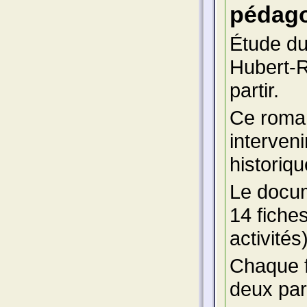
pédago
Étude du
Hubert-R
partir.
Ce roman
interven
historiqu
Le docu
14 fiche
activités)
Chaque f
deux part