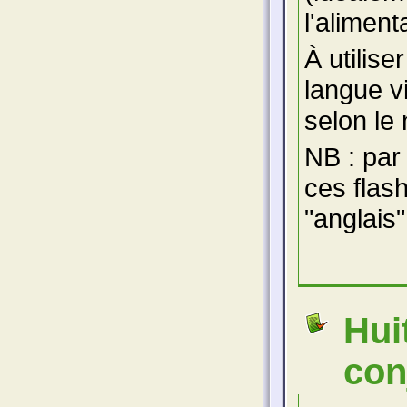
l'aliment
À utilise
langue v
selon le 
NB : par
ces flas
"anglais"
Hui
con