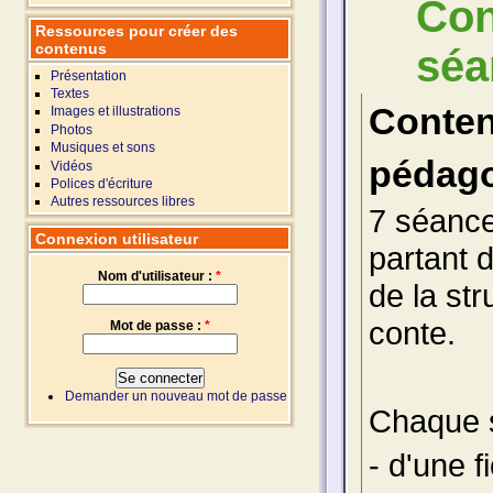
Con
Ressources pour créer des
contenus
séa
Présentation
Textes
Conte
Images et illustrations
Photos
Musiques et sons
pédago
Vidéos
Polices d'écriture
Autres ressources libres
7 séance
Connexion utilisateur
partant 
Nom d'utilisateur :
*
de la str
conte.
Mot de passe :
*
Demander un nouveau mot de passe
Chaque 
- d'une f