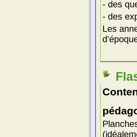
- des que
- des exp
Les ann
d'époque
Fla
Conte
pédago
Planches
(idéaleme