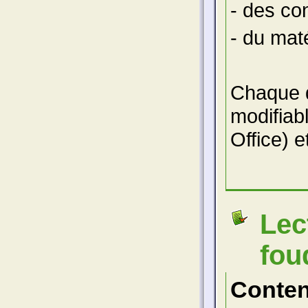
- des co
- du maté
Chaque d
modifiab
Office) e
Lec
fou
Conte