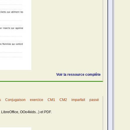
Voir la ressource complète
s
Conjugaison
exercice
CM1
CM2
imparfait
passé
 LibreOffice, OOo4kids...) et PDF.