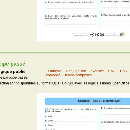
cipe passé
gique publié
Français
Conjugaison
exercice
CM1
CM2
composé
temps composés
le participe passé.
rection sont disponibles au format ODT (à ouvrir avec les logiciels libres OpenOffice,