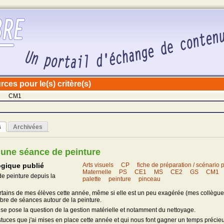
ces pour le(s) critère(s)
CM1
s
Archivées
 une séance de peinture
gique publié
Arts visuels
CP
fiche de préparation / scénari
Maternelle
PS
CE1
MS
CE2
GS
CM1
 de peinture depuis la
palette
peinture
pinceau
ertains de mes élèves cette année, même si elle est un peu exagérée (mes collègues
bre de séances autour de la peinture.
se pose la question de la gestion matérielle et notamment du nettoyage.
stuces que j'ai mises en place cette année et qui nous font gagner un temps précie