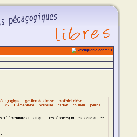
o pédagogique
gestion de classe
matériel élève
CM2
Élémentaire
bouteille
carton
couleur
journal
 d'élémentaire ont fait quelques séances) m'incite cette année
ux.