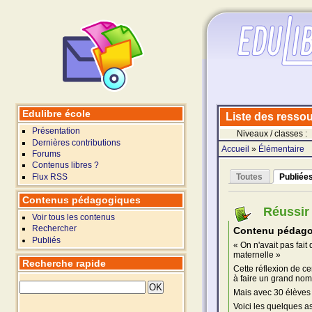
Edulibre école
Liste des ressour
Présentation
Niveaux / classes :
Dernières contributions
Accueil
»
Élémentaire
Forums
Contenus libres ?
Flux RSS
Toutes
Publiée
Contenus pédagogiques
Réussir
Voir tous les contenus
Rechercher
Contenu pédago
Publiés
« On n'avait pas fait
maternelle »
Recherche rapide
Cette réflexion de c
à faire un grand nom
Mais avec 30 élèves 
Voici les quelques a